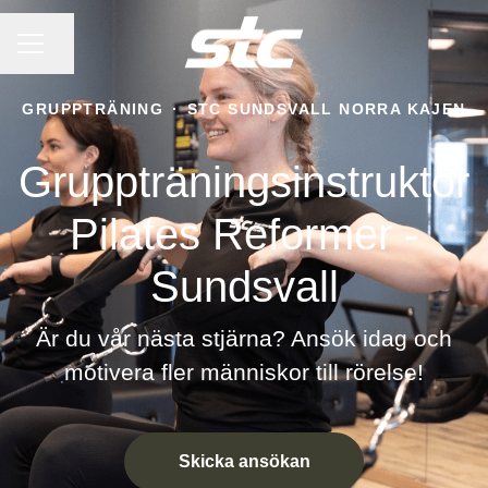
KARRIÄRMENY
Dela sidan
GRUPPTRÄNING
·
STC SUNDSVALL NORRA KAJEN
Gruppträningsinstruktör
Pilates Reformer -
Sundsvall
Är du vår nästa stjärna? Ansök idag och
motivera fler människor till rörelse!
Skicka ansökan