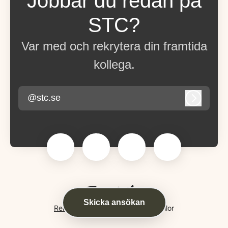
Jobbar du redan på
STC?
Var med och rekrytera din framtida
kollega.
@stc.se
Logga in
Skicka ansökan
Rekryteringsverktyg
från Teamtailor