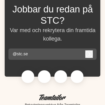
Jobbar du redan på
STC?
Var med och rekrytera din framtida
kollega.
@stc.se
Logga in
Rekryteringsverktyg
från Teamtailor