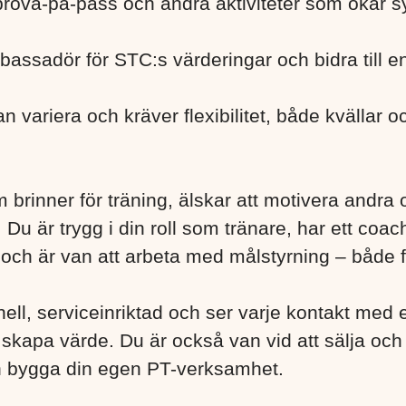
 prova-på-pass och andra aktiviteter som ökar s
assadör för STC:s värderingar och bidra till en
n variera och kräver flexibilitet, både kvällar o
 brinner för träning, älskar att motivera andra o
Du är trygg i din roll som tränare, har ett coa
t och är van att arbeta med målstyrning – både 
nell, serviceinriktad och ser varje kontakt me
 skapa värde. Du är också van vid att sälja och 
h bygga din egen PT-verksamhet.