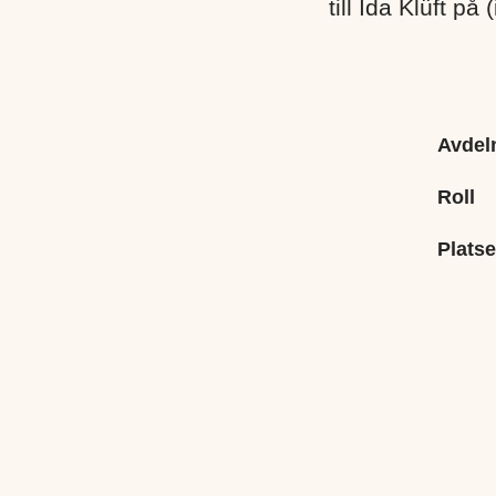
till Ida Klüft på
Avdel
Roll
Platse