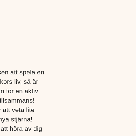
en att spela en
ors liv, så är
n för en aktiv
 tillsammans!
att veta lite
nya stjärna!
att höra av dig