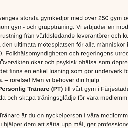
eriges största gymkedjor med över 250 gym och
nom gym- och gruppträning. Vi erbjuder en mo
utrustning från världsledande leverantörer och k
pa den ultimata mötesplatsen för alla människor i 
 Folkhälsomyndigheten och regeringens utredar
. Övervikten ökar och psykisk ohälsa som depress
det finns en enkel lösning som gör underverk f
a – rörelse! Men vi behöver din hjälp!
Personlig Tränare (PT)
till vårt gym i Färjestad
eda och skapa träningsglädje för våra medlemm
Tränare är du en nyckelperson i våra medlemm
u hjälper dem att sätta upp mål, ger profession