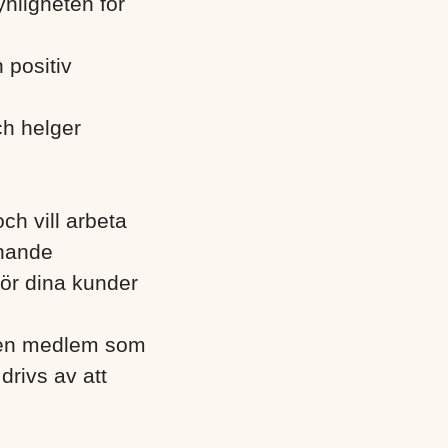
ynligheten för
 positiv
ch helger
ch vill arbeta
chande
för dina kunder
d en medlem som
drivs av att