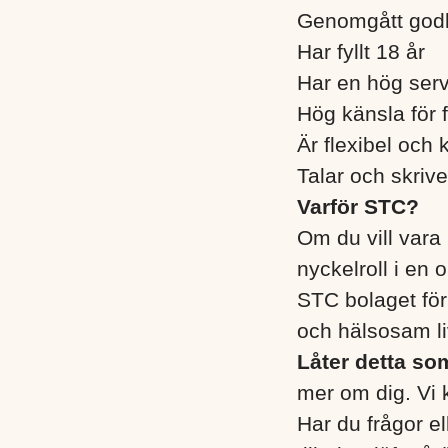
Genomgått godk
Har fyllt 18 år
Har en hög serv
Hög känsla för f
Är flexibel och 
Talar och skriv
Varför STC?
Om du vill vara
nyckelroll i en 
STC bolaget för 
och hälsosam liv
Låter detta som
mer om dig. Vi k
Har du frågor e