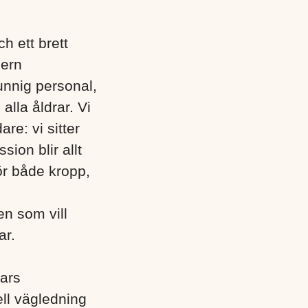
 ett brett
dern
unnig personal,
alla åldrar. Vi
e: vi sitter
ion blir allt
ör både kropp,
en som vill
ar.
ars
ell vägledning