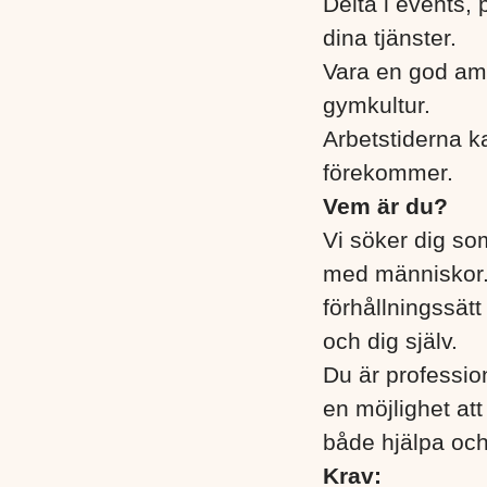
Delta i events,
dina tjänster.
Vara en god amb
gymkultur.
Arbetstiderna ka
förekommer.
Vem är du?
Vi söker dig som
med människor. 
förhållningssät
och dig själv.
Du är professio
en möjlighet att
både hjälpa oc
Krav: