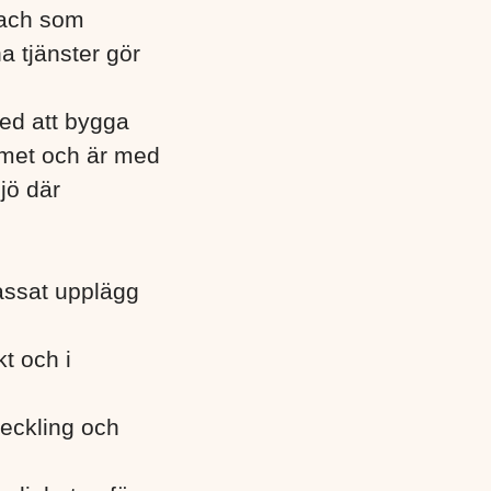
oach som
na tjänster gör
 med att bygga
met och är med
jö där
assat upplägg
t och i
veckling och