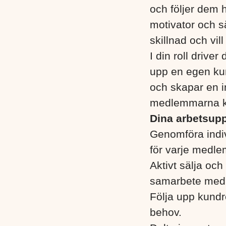
och följer dem
motivator och sä
skillnad och vill n
I din roll drive
upp en egen ku
och skapar en i
medlemmarna kä
Dina arbetsuppg
Genomföra indi
för varje medle
Aktivt sälja oc
samarbete med
Följa upp kundr
behov.