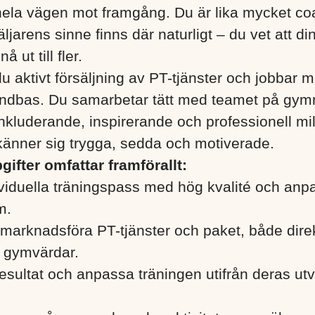
 hela vägen mot framgång. Du är lika mycket c
ljarens sinne finns där naturligt – du vet att di
å ut till fler.
r du aktivt försäljning av PT-tjänster och jobbar
ndbas. Du samarbetar tätt med teamet på gym
nkluderande, inspirerande och professionell mil
nner sig trygga, sedda och motiverade.
ifter omfattar framförallt:
viduella träningspass med hög kvalité och anp
m.
h marknadsföra PT-tjänster och paket, både direk
 gymvärdar.
esultat och anpassa träningen utifrån deras ut