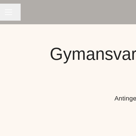
KARRIÄRMENY
Dela sidan
Gymansvari
Antinge