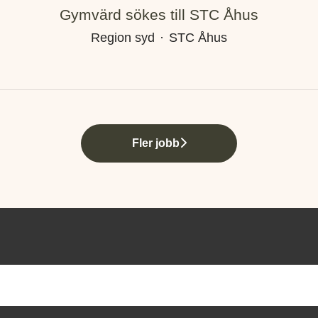
Gymvärd sökes till STC Åhus
Region syd
·
STC Åhus
Fler jobb