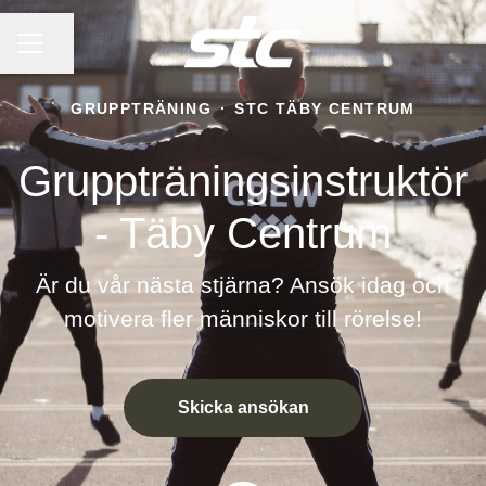
KARRIÄRMENY
Dela sidan
GRUPPTRÄNING
·
STC TÄBY CENTRUM
Gruppträningsinstruktör
- Täby Centrum
Är du vår nästa stjärna? Ansök idag och
motivera fler människor till rörelse!
Skicka ansökan