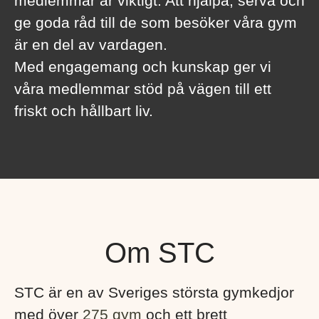
medlemmar är viktigt. Att hjälpa, serva och
ge goda råd till de som besöker våra gym
är en del av vardagen.
Med engagemang och kunskap ger vi
våra medlemmar stöd på vägen till ett
friskt och hållbart liv.
Om STC
STC är en av Sveriges största gymkedjor
med över
275 gym
och ett brett