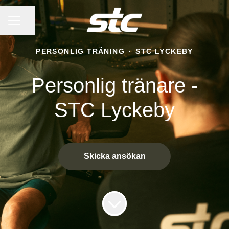
KARRIÄRMENY
Dela sidan
PERSONLIG TRÄNING
·
STC LYCKEBY
Personlig tränare -
STC Lyckeby
Skicka ansökan