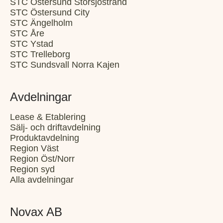
STC Östersund Storsjöstrand
STC Östersund City
STC Ängelholm
STC Åre
STC Ystad
STC Trelleborg
STC Sundsvall Norra Kajen
Avdelningar
Lease & Etablering
Sälj- och driftavdelning
Produktavdelning
Region Väst
Region Öst/Norr
Region syd
Alla avdelningar
Novax AB