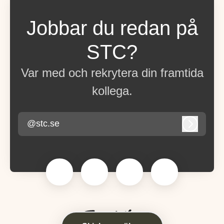
Jobbar du redan på
STC?
Var med och rekrytera din framtida
kollega.
@stc.se
Logga in